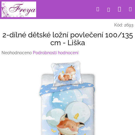
Přejít
Nák
Hledat
Přihlášení
na
obsah
koší
Kód:
2693
2-dílné dětské ložní povlečení 100/135
cm - Liška
Průměrné
Neohodnoceno
Podrobnosti hodnocení
hodnocení
produktu
je
0,0
z
5
hvězdiček.