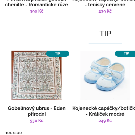
chenille - Romantické růže
- tenisky červené
390 Kč
239 Kč
TIP
TIP
TIP
Gobelínový ubrus - Eden
Kojenecké capáčky/botič
přírodní
- Králíček modré
530 Kč
249 Kč
100x100