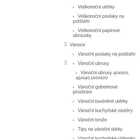
Velikonoční utěrky
Velikonoční povlaky na
polštáře
Velikonoční papírové
ubrousky
Vánoce
Vánoční povlaky na polštáře
Vánoční ubrusy
Vánoční ubrusy 40x100,
45x140,100x100
Vánoční gobelínové
prostírání
Vánoční bavlněné utěrky
Vánoční kuchyňské zástěry
Vánoční brože
Tipy na vánoční dárky
Vánoční kuchyňské chňapky