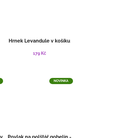
Hrnek Levandule v košíku
179 Kč
NOVINKA
ky
Povlak na polštář gobelín -