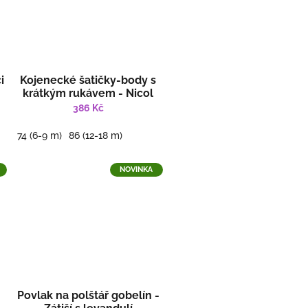
i
Kojenecké šatičky-body s
krátkým rukávem - Nicol
Viki
386 Kč
74 (6-9 m)
86 (12-18 m)
NOVINKA
Povlak na polštář gobelín -