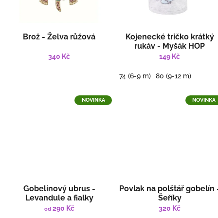
e
-
s
Brož - Želva růžová
Kojenecké tričko krátký
rukáv - Myšák HOP
h
340 Kč
149 Kč
o
p
74 (6-9 m)
80 (9-12 m)
u
F
NOVINKA
NOVINKA
R
E
Y
A
T
E
X
Gobelínový ubrus -
Povlak na polštář gobelín 
Levandule a fialky
Šeříky
T
290 Kč
320 Kč
od
I