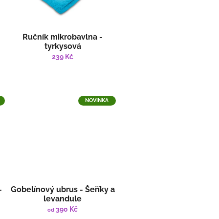
Ručník mikrobavlna -
tyrkysová
239 Kč
NOVINKA
-
Gobelínový ubrus - Šeříky a
levandule
390 Kč
od