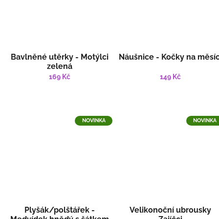
Bavlněné utěrky - Motýlci
Náušnice - Kočky na měsíc
zelená
169 Kč
149 Kč
NOVINKA
NOVINKA
Plyšák/polštářek -
Velikonoční ubrousky