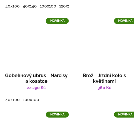
L
40x100
40x140
100x100
120x140
140x180
kulatý 140 cm
NOVINKA
NOVINKA
Gobelínový ubrus - Narcisy
Brož - Jízdní kolo s
a kosatce
květinami
290 Kč
360 Kč
od
40x100
100x100
NOVINKA
NOVINKA