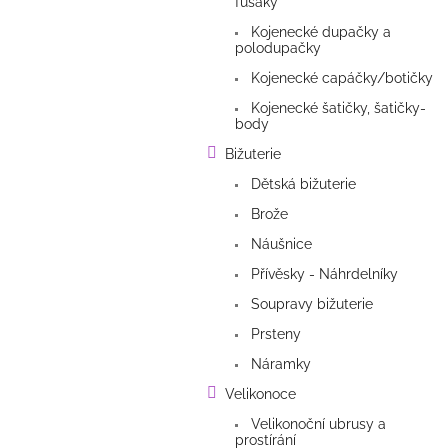
fusaky
Kojenecké dupačky a
polodupačky
Kojenecké capáčky/botičky
Kojenecké šatičky, šatičky-
body
Bižuterie
Dětská bižuterie
Brože
Náušnice
Přívěsky - Náhrdelníky
Soupravy bižuterie
Prsteny
Náramky
Velikonoce
Velikonoční ubrusy a
prostírání