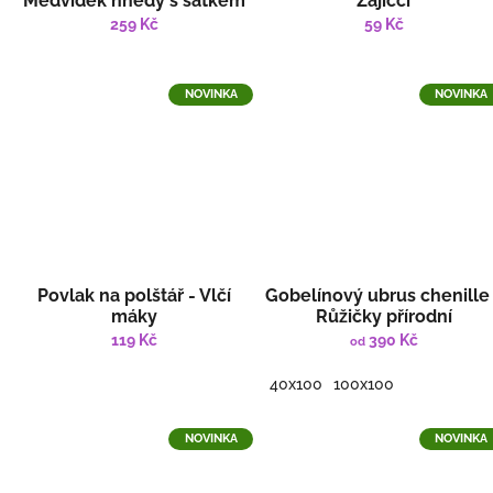
Medvídek hnědý s šátkem
Zajíčci
259 Kč
59 Kč
NOVINKA
NOVINKA
Povlak na polštář - Vlčí
Gobelínový ubrus chenille
máky
Růžičky přírodní
119 Kč
390 Kč
od
40x100
100x100
NOVINKA
NOVINKA