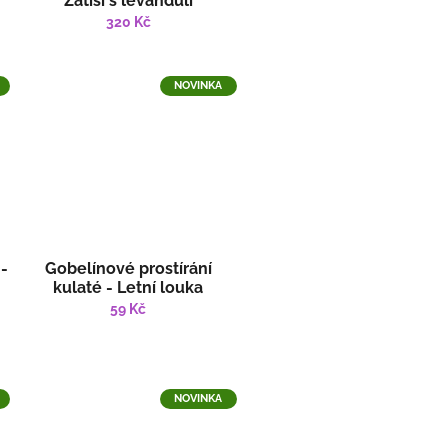
Zátiší s levandulí
320 Kč
NOVINKA
 -
Gobelínové prostírání
kulaté - Letní louka
59 Kč
NOVINKA