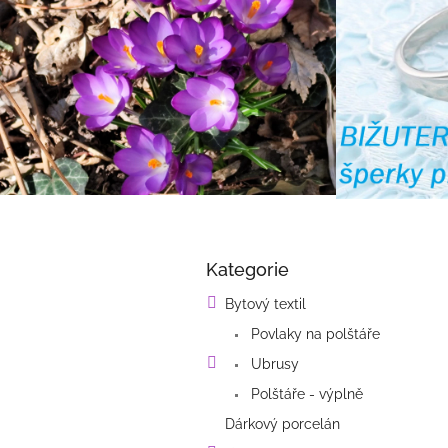
P
Kategorie
o
Přeskočit
kategorie
s
Bytový textil
t
Povlaky na polštáře
r
a
Ubrusy
n
Polštáře - výplně
n
í
Dárkový porcelán