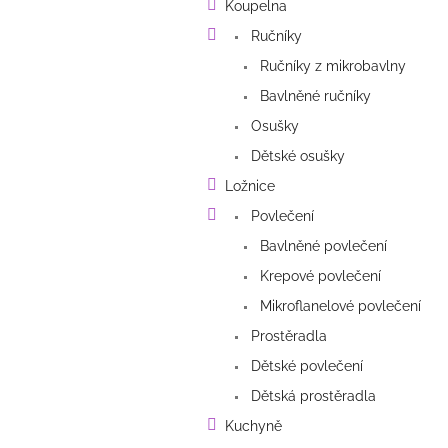
p
Koupelna
a
Ručníky
n
e
Ručníky z mikrobavlny
l
Bavlněné ručníky
Osušky
Dětské osušky
Ložnice
Povlečení
Bavlněné povlečení
Krepové povlečení
Mikroflanelové povlečení
Prostěradla
Dětské povlečení
Dětská prostěradla
Kuchyně