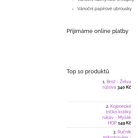
Vánoční papírové ubrousky
Přijímáme online platby
Top 10 produktů
Brož - Želva
růžová
340 Kč
Kojenecké
tričko krátký
rukáv - Myšák
HOP
149 Kč
Ručník
mikrobavlna -