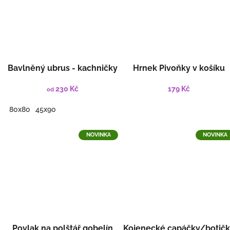
Bavlněný ubrus - kachničky
Hrnek Pivoňky v košíku
230 Kč
179 Kč
od
80x80
45x90
NOVINKA
NOVINKA
Povlak na polštář gobelín
Kojenecké capáčky/botič