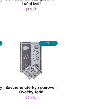
Luční kvítí
320 Kč
TIP
ky
Bavlněné utěrky žakárové -
Ovečky šedá
169 Kč