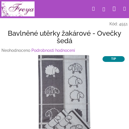
Přejít
Nák
Hledat
Přihlášení
na
obsah
koší
Kód:
4551
Bavlněné utěrky žakárové - Ovečky
šedá
Průměrné
Neohodnoceno
Podrobnosti hodnocení
hodnocení
TIP
produktu
je
0,0
z
5
hvězdiček.