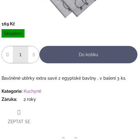
169 Kč
Měrná
Skladem
cena:
Do košíku
Bavlněné utěrky extra savé z egyptské bavlny , v balení 3 ks.
Kategorie
:
Kuchyně
Záruka
:
2 roky
ZEPTAT SE