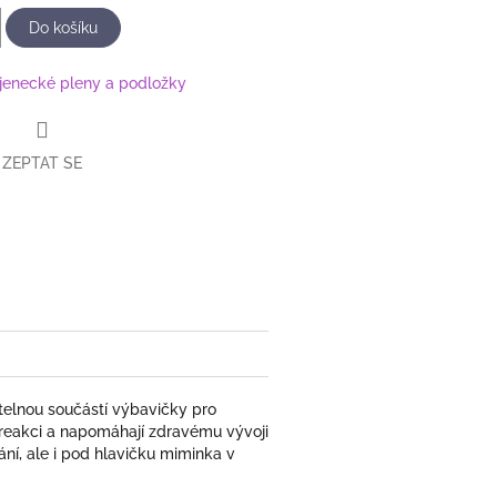
Do košíku
jenecké pleny a podložky
ZEPTAT SE
book
elnou součástí výbavičky pro
 reakci a napomáhají zdravému vývoji
ní, ale i pod hlavičku miminka v