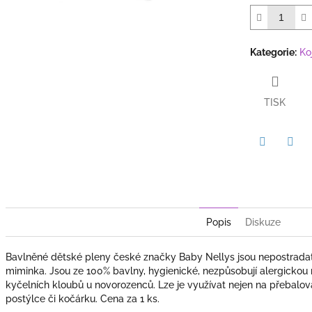
5
hvězdiček.
Kategorie
:
Ko
TISK
Twitter
Face
Popis
Diskuze
Bavlněné dětské pleny české značky Baby Nellys jsou nepostradat
miminka. Jsou ze 100% bavlny, hygienické, nezpůsobují alergickou
kyčelních kloubů u novorozenců. Lze je využívat nejen na přebalová
postýlce či kočárku. Cena za 1 ks.