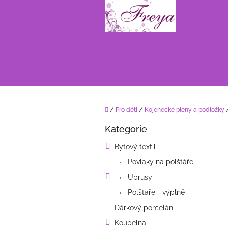
Přejít
na
obsah
Domů
/
Pro děti
/
Kojenecké pleny a podložky
P
Kategorie
o
Přeskočit
kategorie
s
Bytový textil
t
Povlaky na polštáře
r
a
Ubrusy
n
Polštáře - výplně
n
í
Dárkový porcelán
p
Koupelna