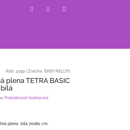
Nákupní
Hledat
Přihlášení
košík
Kód:
4399
|
Značka:
BABY NELLYS
á plena TETRA BASIC
bílá
no
Podrobnosti hodnocení
ěná plena bílá 70x80 cm.