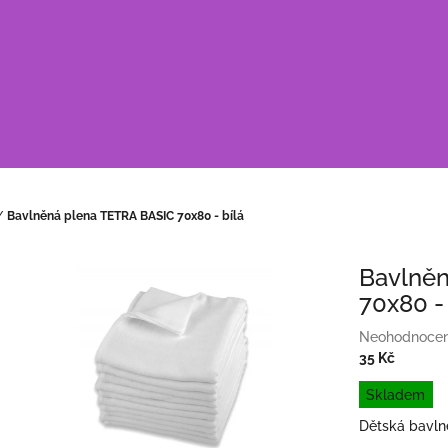
/
Bavlněná plena TETRA BASIC 70x80 - bílá
Bavlněn
70x80 - 
Průměrné
Neohodnoce
hodnocení
35 Kč
produktu
Měrná
Skladem
je
cena:
0,0
Dětská bavln
z