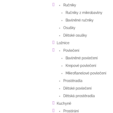
a
Ručníky
n
e
Ručníky z mikrobavlny
l
Bavlněné ručníky
Osušky
Dětské osušky
Ložnice
Povlečení
Bavlněné povlečení
Krepové povlečení
Mikroflanelové povlečení
Prostěradla
Dětské povlečení
Dětská prostěradla
Kuchyně
Prostírání