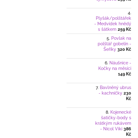
Plyšák/polštářek
- Medvídek hnědý
s šátkem
259 Kč
Povlak na
polštář gobelín -
Šeříky
320 Kč
Náušnice -
Kočky na měsíci
149 Kč
Bavlněný ubrus
- kachničky
230
Kč
Kojenecké
šatičky-body s
krátkým rukávem
- Nicol Viki
386
Kč