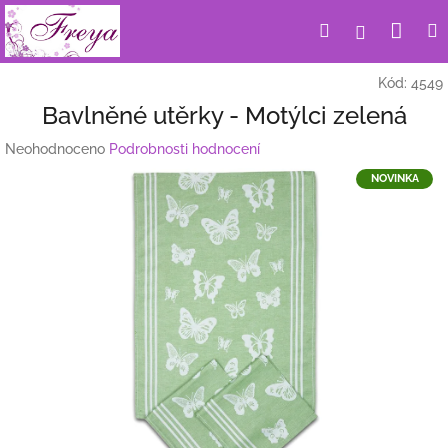
Přejít
Nák
Hledat
Přihlášení
na
obsah
koší
Kód:
4549
Bavlněné utěrky - Motýlci zelená
Průměrné
Neohodnoceno
Podrobnosti hodnocení
hodnocení
NOVINKA
produktu
je
0,0
z
5
hvězdiček.