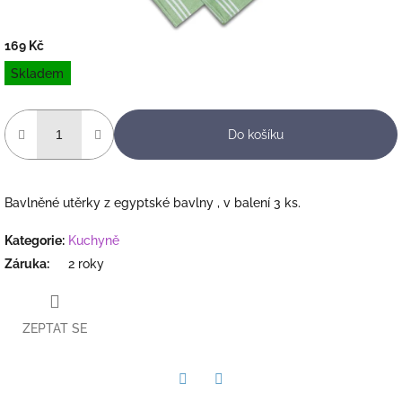
169 Kč
Měrná
Skladem
cena:
Do košíku
Bavlněné utěrky z egyptské bavlny , v balení 3 ks.
Kategorie
:
Kuchyně
Záruka
:
2 roky
ZEPTAT SE