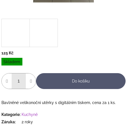
125 Kč
Měrná
Skladem
cena:
Do košíku
Bavlněné velikonoční utěrky s digitálním tiskem, cena za 1 ks.
Kategorie
:
Kuchyně
Záruka
:
2 roky