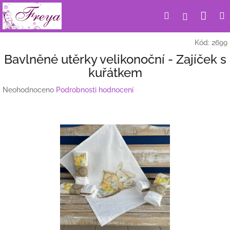
Přejít
Nák
Hledat
Přihlášení
na
obsah
koší
Kód:
2699
Bavlněné utěrky velikonoční - Zajíček s
kuřátkem
Průměrné
Neohodnoceno
Podrobnosti hodnocení
hodnocení
produktu
je
0,0
z
5
hvězdiček.