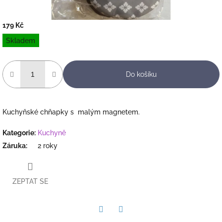
179 Kč
Měrná
Skladem
cena:
Do košíku
Kuchyňské chňapky s malým magnetem.
Kategorie
:
Kuchyně
Záruka
:
2 roky
ZEPTAT SE