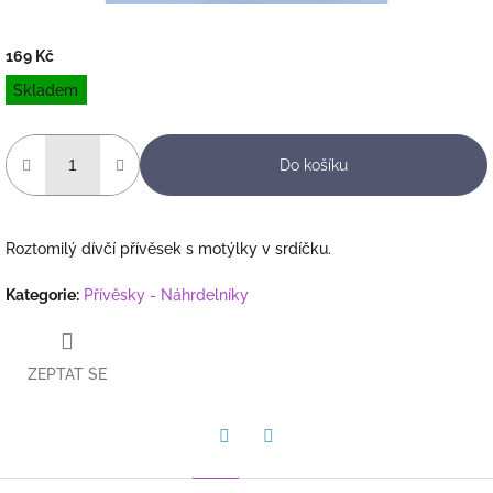
169 Kč
Měrná
Skladem
cena:
Do košíku
Roztomilý dívčí přívěsek s motýlky v srdíčku.
Kategorie
:
Přívěsky - Náhrdelníky
ZEPTAT SE
Twitter
Facebook