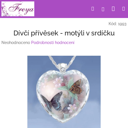
Přejít
Nák
Hledat
Přihlášení
na
obsah
koší
Kód:
1993
Dívčí přívěsek - motýli v srdíčku
Průměrné
Neohodnoceno
Podrobnosti hodnocení
hodnocení
produktu
je
0,0
z
5
hvězdiček.