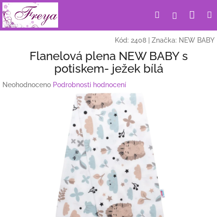
Přejít
Nák
Hledat
Přihlášení
na
obsah
koší
Kód:
2408
|
Značka:
NEW BABY
Flanelová plena NEW BABY s
potiskem- ježek bílá
Průměrné
Neohodnoceno
Podrobnosti hodnocení
hodnocení
produktu
je
0,0
z
5
hvězdiček.