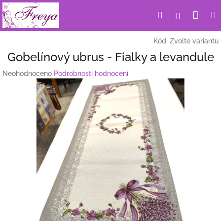
Přejít
Nák
Hledat
Přihlášení
na
obsah
koší
Kód:
Zvolte variantu
Gobelínový ubrus - Fialky a levandule
Průměrné
Neohodnoceno
Podrobnosti hodnocení
hodnocení
produktu
je
0,0
z
5
hvězdiček.