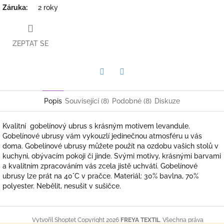
Záruka
:
2 roky
ZEPTAT SE
Twitter
Facebook
Popis
Související (8)
Podobné (8)
Diskuze
Kvalitní gobelínový ubrus s krásným motivem levandule.
Gobelínové ubrusy vám vykouzlí jedinečnou atmosféru u vás
doma. Gobelínové ubrusy můžete použít na ozdobu vašich stolů v
kuchyni, obývacím pokoji či jinde. Svými motivy, krásnými barvami
a kvalitním zpracováním vás zcela jistě uchvátí. Gobelínové
ubrusy lze prát na 40°C v pračce. Materiál: 30% bavlna, 70%
polyester. Nebělit, nesušit v sušičce.
Z
á
Copyright 2026
FREYA TEXTIL
. Všechna práva
Vytvořil Shoptet