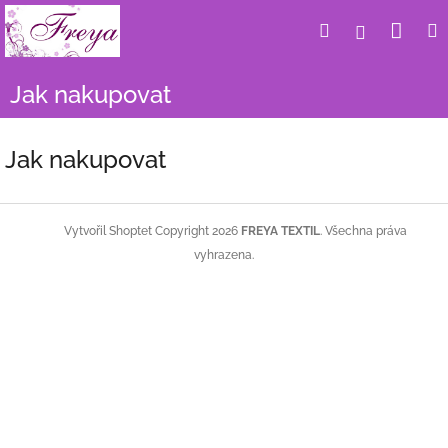
Přejít
Nák
Hledat
Přihlášení
na
obsah
koší
Jak nakupovat
Jak nakupovat
Z
á
Copyright 2026
FREYA TEXTIL
. Všechna práva
Vytvořil Shoptet
p
vyhrazena.
a
t
í