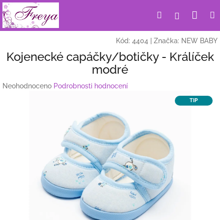
Přejít
Nák
Hledat
Přihlášení
na
obsah
koší
Kód:
4404
|
Značka:
NEW BABY
Kojenecké capáčky/botičky - Králíček
modré
Průměrné
Neohodnoceno
Podrobnosti hodnocení
hodnocení
TIP
produktu
je
0,0
z
5
hvězdiček.