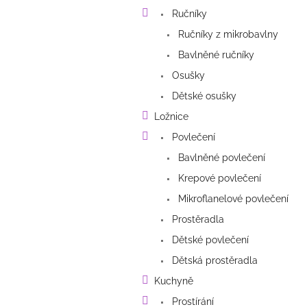
a
Ručníky
n
e
Ručníky z mikrobavlny
l
Bavlněné ručníky
Osušky
Dětské osušky
Ložnice
Povlečení
Bavlněné povlečení
Krepové povlečení
Mikroflanelové povlečení
Prostěradla
Dětské povlečení
Dětská prostěradla
Kuchyně
Prostírání