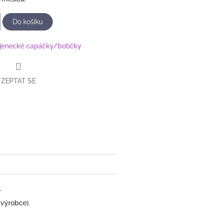
Do košíku
jenecké capáčky/botičky
ZEPTAT SE
book
.
 výrobce).