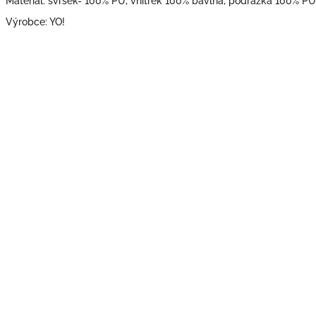
Materiál: svršek- 100% PU, vnitřek 100% bavlna, podrážka 100% PU
Výrobce: YO!