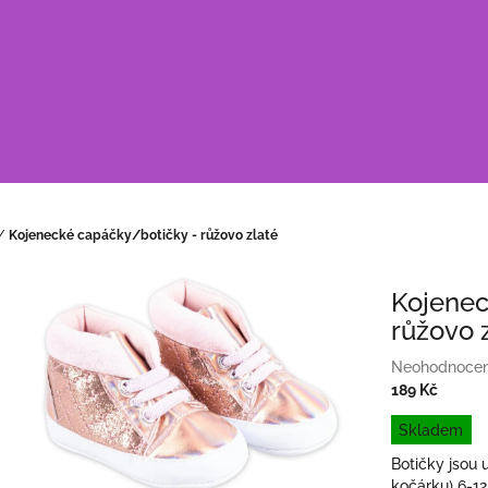
/
Kojenecké capáčky/botičky - růžovo zlaté
Kojenec
růžovo 
Průměrné
Neohodnoce
hodnocení
189 Kč
produktu
Měrná
Skladem
je
cena:
0,0
Botičky jsou 
z
kočárku) 6-12