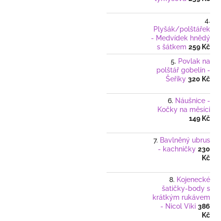
Plyšák/polštářek
- Medvídek hnědý
s šátkem
259 Kč
Povlak na
polštář gobelín -
Šeříky
320 Kč
Náušnice -
Kočky na měsíci
149 Kč
Bavlněný ubrus
- kachničky
230
Kč
Kojenecké
šatičky-body s
krátkým rukávem
- Nicol Viki
386
Kč