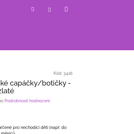
Nákupní
Hledat
Přihlášení
košík
Kód:
3416
ké capáčky/botičky -
zlaté
no
Podrobnosti hodnocení
určené pro nechodící děti (např. do
 měsíců.