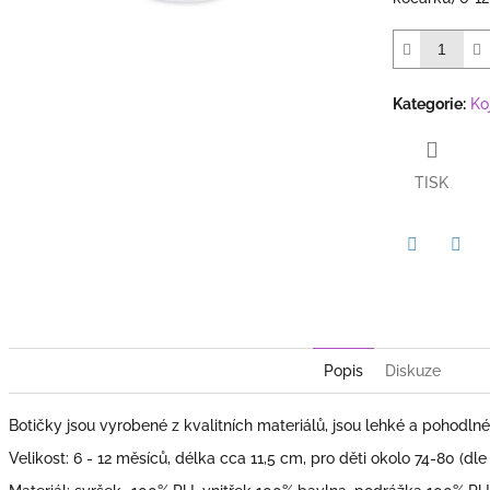
5
hvězdiček.
Kategorie
:
Ko
TISK
Twitter
Face
Popis
Diskuze
Botičky jsou vyrobené z kvalitních materiálů, jsou lehké a pohodlné
Velikost: 6 - 12 měsíců, délka cca 11,5 cm, pro děti okolo 74-80 (dle