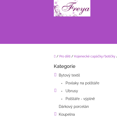
Přejít
na
obsah
Domů
/
Pro děti
/
Kojenecké capáčky/botičky
P
Kategorie
o
Přeskočit
kategorie
s
Bytový textil
t
Povlaky na polštáře
r
a
Ubrusy
n
Polštáře - výplně
n
í
Dárkový porcelán
p
Koupelna