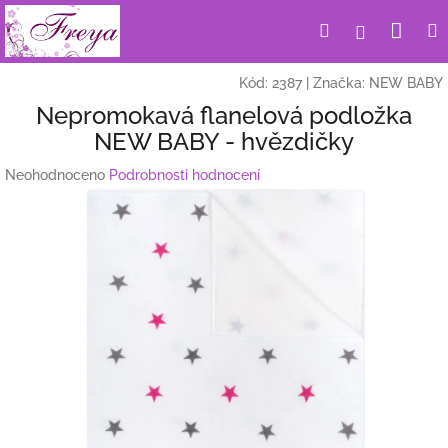
Přejít
Nák
Hledat
Přihlášení
na
obsah
koší
Kód:
2387
|
Značka:
NEW BABY
Nepromokavá flanelová podložka
NEW BABY - hvězdičky
Průměrné
Neohodnoceno
Podrobnosti hodnocení
hodnocení
produktu
je
0,0
z
5
hvězdiček.