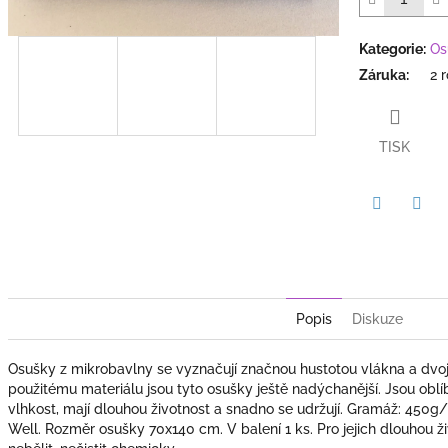
hvězdiček.
Kategorie
:
Os
Záruka
:
2 
TISK
Twitter
Face
Popis
Diskuze
Osušky z mikrobavlny se vyznačují značnou hustotou vlákna a dvoj
použitému materiálu jsou tyto osušky ještě nadýchanější. Jsou oblíb
vlhkost, mají dlouhou životnost a snadno se udržují. Gramáž: 450g
Well. Rozměr osušky 70x140 cm. V balení 1 ks. Pro jejich dlouhou 