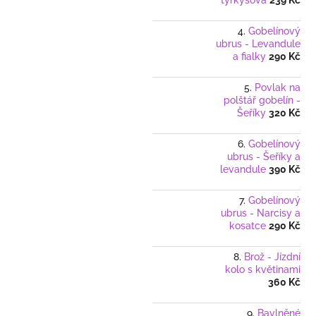
tyrkysová
239 Kč
Gobelínový
ubrus - Levandule
a fialky
290 Kč
Povlak na
polštář gobelín -
Šeříky
320 Kč
Gobelínový
ubrus - Šeříky a
levandule
390 Kč
Gobelínový
ubrus - Narcisy a
kosatce
290 Kč
Brož - Jízdní
kolo s květinami
360 Kč
Bavlněné