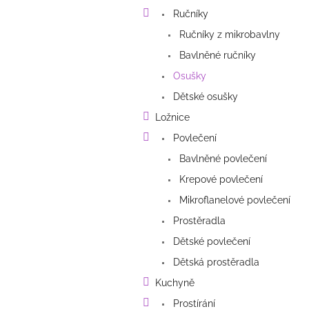
a
Ručníky
n
e
Ručníky z mikrobavlny
l
Bavlněné ručníky
Osušky
Dětské osušky
Ložnice
Povlečení
Bavlněné povlečení
Krepové povlečení
Mikroflanelové povlečení
Prostěradla
Dětské povlečení
Dětská prostěradla
Kuchyně
Prostírání