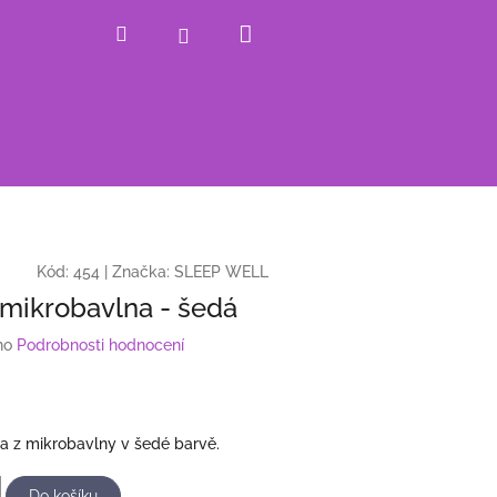
Nákupní
Hledat
Přihlášení
košík
Kód:
454
|
Značka:
SLEEP WELL
mikrobavlna - šedá
no
Podrobnosti hodnocení
ka z mikrobavlny v šedé barvě.
Do košíku