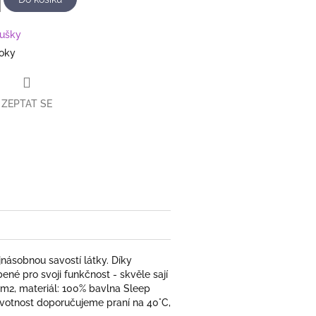
ušky
roky
ZEPTAT SE
book
násobnou savostí látky. Díky
ené pro svoji funkčnost - skvěle sají
/m2, materiál: 100% bavlna Sleep
životnost doporučujeme praní na 40°C,