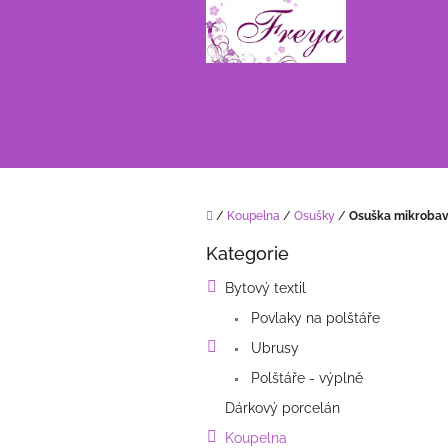
Přejít
na
obsah
Domů
/
Koupelna
/
Osušky
/
Osuška mikrobav
P
Kategorie
o
Přeskočit
kategorie
s
Bytový textil
t
Povlaky na polštáře
r
a
Ubrusy
n
Polštáře - výplně
n
í
Dárkový porcelán
p
Koupelna