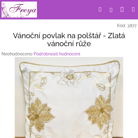
Přejít
Nák
Hledat
Přihlášení
na
obsah
koší
Kód:
3877
Vánoční povlak na polštář - Zlatá
vánoční růže
Průměrné
Neohodnoceno
Podrobnosti hodnocení
hodnocení
produktu
je
0,0
z
5
hvězdiček.