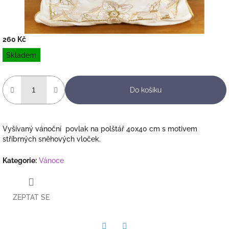
260 Kč
Měrná
Skladem
cena:
Do košíku
Vyšívaný vánoční povlak na polštář 40x40 cm s motivem
stříbrných sněhových vloček.
Kategorie
:
Vánoce
ZEPTAT SE