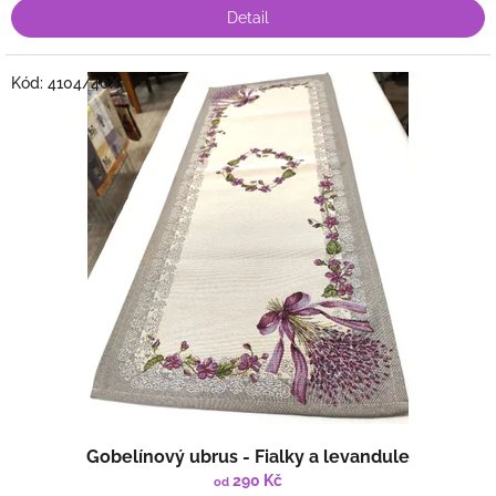
Detail
Kód:
4104/40X
Gobelínový ubrus - Fialky a levandule
290 Kč
od