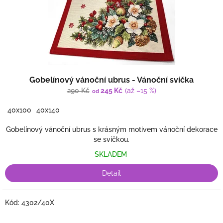
u
k
t
ů
Gobelínový vánoční ubrus - Vánoční svíčka
290 Kč
245 Kč
(až –15 %)
od
40x100
40x140
Gobelínový vánoční ubrus s krásným motivem vánoční dekorace
se svíčkou.
SKLADEM
Detail
Kód:
4302/40X