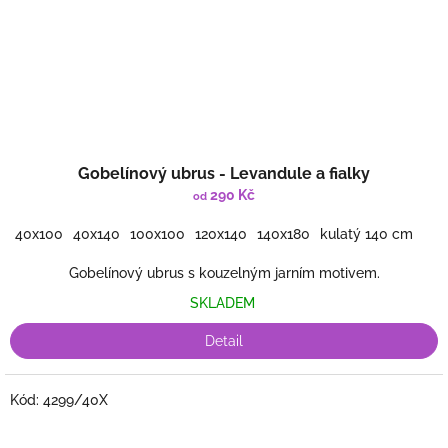
Gobelínový ubrus - Levandule a fialky
290 Kč
od
40x100
40x140
100x100
120x140
140x180
kulatý 140 cm
Gobelínový ubrus s kouzelným jarním motivem.
SKLADEM
Detail
Kód:
4299/40X