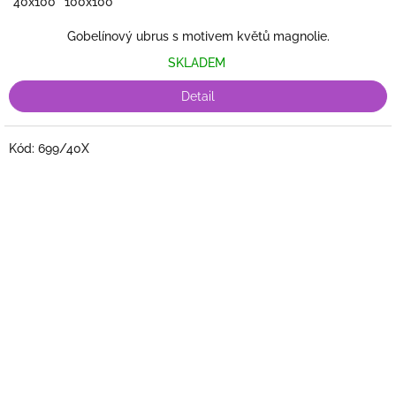
40x100
100x100
Gobelínový ubrus s motivem květů magnolie.
SKLADEM
Detail
Kód:
699/40X