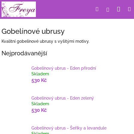
Přejít
Nák
Hledat
Přihlášení
na
obsah
koší
Gobelínové ubrusy
Kvalitní gobelínové ubrusy s vyšitými motivy.
Nejprodávanější
Gobelínový ubrus - Eden přírodní
Skladem
530 Kč
Gobelínový ubrus - Eden zelený
Skladem
530 Kč
Gobelínový ubrus - Šeříky a levandule
Skladem