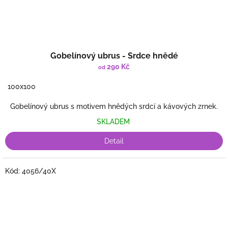
Gobelínový ubrus - Srdce hnědé
290 Kč
od
100x100
Gobelínový ubrus s motivem hnědých srdcí a kávových zrnek.
SKLADEM
Detail
Kód:
4056/40X