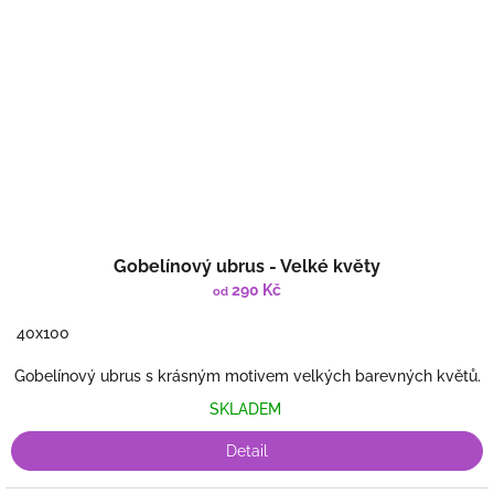
Průměrné
Gobelínový ubrus - Velké květy
hodnocení
produktu
290 Kč
od
je
5,0
40x100
z
Gobelínový ubrus s krásným motivem velkých barevných květů.
5
hvězdiček.
SKLADEM
Detail