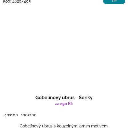
Kód:
4620/40X
TIP
Gobelínový ubrus - Šeříky
290 Kč
od
40x100
100x100
Gobelínový ubrus s kouzelným jarním motivem.