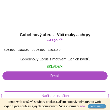
Gobelínový ubrus - Vlčí máky a chrpy
290 Kč
od
40x100
40x140
100x100
120x140
Gobelínový ubrus s motivem lučních květů.
SKLADEM
Detail
Načíst 22 dalších
S
Tento web používá soubory cookie. Dalším procházením tohoto webu
1
2
t
vyjadřujete souhlas s jejich používáním.. Více informací
zde
.
Rozumím
O